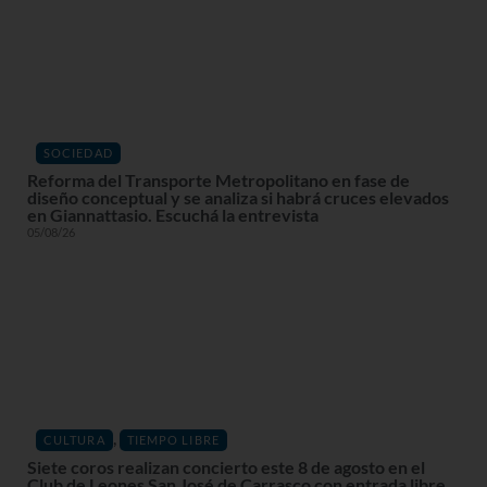
SOCIEDAD
Reforma del Transporte Metropolitano en fase de
diseño conceptual y se analiza si habrá cruces elevados
en Giannattasio. Escuchá la entrevista
05/08/26
,
CULTURA
TIEMPO LIBRE
Siete coros realizan concierto este 8 de agosto en el
Club de Leones San José de Carrasco con entrada libre.