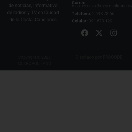
Correo:
de noticias, Informativo
mauricio.riva@metropolitano.u
de radios y TV en Ciudad
Teléfono:
2 698 78 66
de la Costa, Canelones
Celular:
091 673 129
Diseñado por
PROCODE
Copyright © 2026
METROPOLITANO