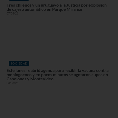
Tres chilenos y un uruguayo a la Justicia por explosión
de cajero automático en Parque Miramar
07/08/26
SOCIEDAD
Este lunes reabrió agenda para recibir la vacuna contra
meningococo y en pocos minutos se agotaron cupos en
Canelones y Montevideo
03/08/26