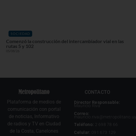
SOCIEDAD
Comenzó la construcción del intercambiador vial en las
rutas 5 y 102
05/08/26
CONTACTO
Plataforma de medios de
Director Responsable:
Mauricio Riva
comunicación con portal
Correo:
de noticias, Informativo
mauricio.riva@metropolitano.u
de radios y TV en Ciudad
Teléfono:
2 698 78 66
de la Costa, Canelones
Celular:
091 673 129