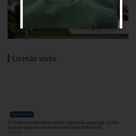
Lo más visto
SOCIEDAD
El Gobierno declara alerta roja en la costa por ciclón
extratropical con vientos de hasta 120 km/h
06/08/26