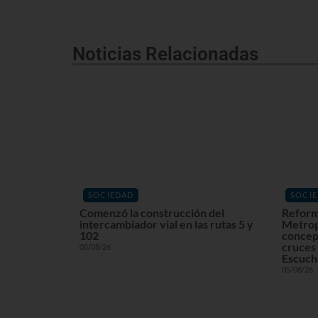
Noticias Relacionadas
SOCIEDAD
SOCI
Comenzó la construcción del
Reform
intercambiador vial en las rutas 5 y
Metrop
102
concept
cruces 
05/08/26
Escuchá
05/08/26