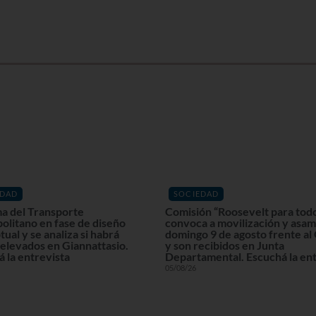
EDAD
SOCIEDAD
a del Transporte
Comisión “Roosevelt para tod
olitano en fase de diseño
convoca a movilización y asam
ual y se analiza si habrá
domingo 9 de agosto frente al
elevados en Giannattasio.
y son recibidos en Junta
 la entrevista
Departamental. Escuchá la ent
05/08/26