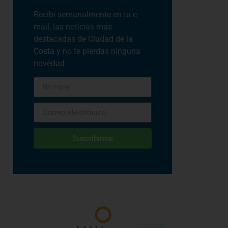
Recibí semanalmente en tu e-
mail, las noticias más
destacadas de Ciudad de la
Costa y no te pierdas ninguna
novedad
Suscribirme