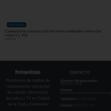
SOCIEDAD
Comenzó la construcción del intercambiador vial en las
rutas 5 y 102
05/08/26
CONTACTO
Plataforma de medios de
Director Responsable:
Mauricio Riva
comunicación con portal
Correo:
de noticias, Informativo
mauricio.riva@metropolitano.u
de radios y TV en Ciudad
Teléfono:
2 698 78 66
de la Costa, Canelones
Celular:
091 673 129